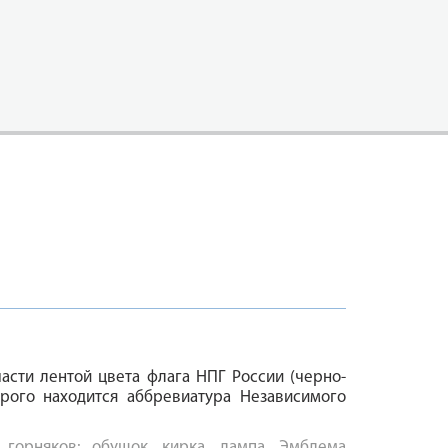
асти лентой цвета флага НПГ России (черно-
орого находится аббревиатура Независимого
горняков: обушок, кирка, лампа. Эмблема