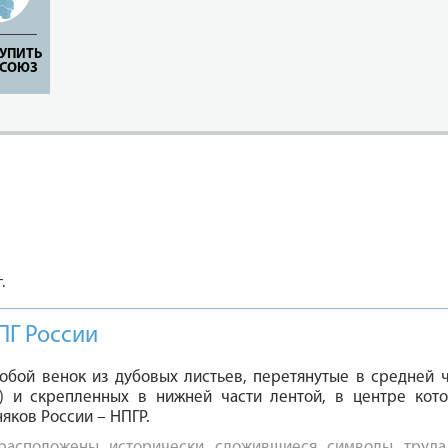
ТУПИТЬ
ФСОЮЗ
.
ПГ России
обой венок из дубовых листьев, перетянутые в средней ч
а) и скрепленных в нижней части лентой, в центре кот
яков России – НПГР.
расположены исторически сложившиеся символы труда 