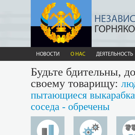
НЕЗАВИ
ГОРНЯКО
НОВОСТИ
О НАС
ДЕЯТЕЛЬНОСТЬ
Будьте бдительны, до
своему товарищу:
лю
пытающиеся выкарабкат
соседа - обречены