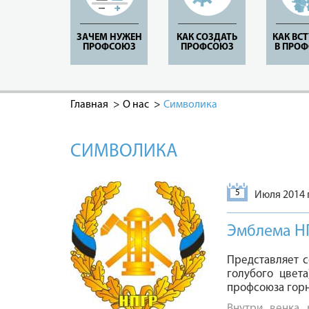
ЗАЧЕМ НУЖЕН
КАК СОЗДАТЬ
КАК ВС
ПРОФСОЮЗ
ПРОФСОЮЗ
В ПРО
Главная
О нас
Символика
СИМВОЛИКА
5
Июля 2014 г
Эмблема Н
Представляет с
голубого цвет
профсоюза горн
Внутри венка 