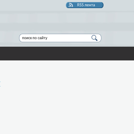
RSS лента
и