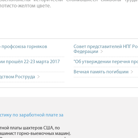
лотисто-желтом цвете.
о профсоюза горняков
Совет представителей НПГ Ро
Федерации
ии прошёл 22-23 марта 2017
"Об утверждении перечня пр
Вечная память погибшим
одством Роструда
ику по заработной плате за
тной платы шахтеров США, по
ашинист горно-выемочных машин).