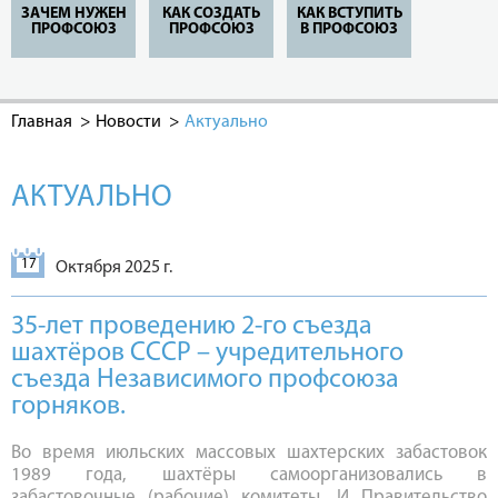
ЗАЧЕМ НУЖЕН
КАК СОЗДАТЬ
КАК ВСТУПИТЬ
ПРОФСОЮЗ
ПРОФСОЮЗ
В ПРОФСОЮЗ
Главная
Новости
Актуально
АКТУАЛЬНО
17
Октября 2025 г.
35-лет проведению 2-го съезда
шахтёров СССР – учредительного
съезда Независимого профсоюза
горняков.
Во время июльских массовых шахтерских забастовок
1989 года, шахтёры самоорганизовались в
забастовочные (рабочие) комитеты. И Правительство