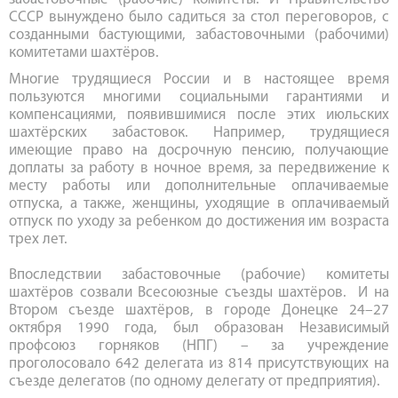
СССР вынуждено было садиться за стол переговоров, с
созданными бастующими, забастовочными (рабочими)
комитетами шахтёров.
Многие трудящиеся России и в настоящее время
пользуются многими социальными гарантиями и
компенсациями, появившимися после этих июльских
шахтёрских забастовок. Например, трудящиеся
имеющие право на досрочную пенсию, получающие
доплаты за работу в ночное время, за передвижение к
месту работы или дополнительные оплачиваемые
отпуска, а также, женщины, уходящие в оплачиваемый
отпуск по уходу за ребенком до достижения им возраста
трех лет.
Впоследствии забастовочные (рабочие) комитеты
шахтёров созвали Всесоюзные съезды шахтёров. И на
Втором съезде шахтёров, в городе Донецке 24–27
октября 1990 года, был образован Независимый
профсоюз горняков (НПГ) – за учреждение
проголосовало 642 делегата из 814 присутствующих на
съезде делегатов (по одному делегату от предприятия).