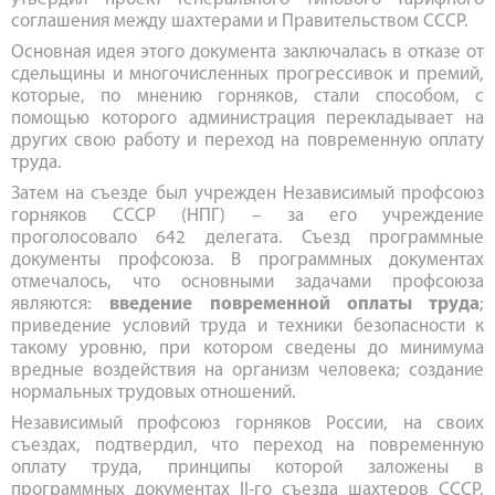
соглашения между шахтерами и Правительством СССР.
Основная идея этого документа заключалась в отказе от
сдельщины и многочисленных прогрессивок и премий,
которые, по мнению горняков, стали способом, с
помощью которого администрация перекладывает на
других свою работу и переход на повременную оплату
труда.
Затем на съезде был учрежден Независимый профсоюз
горняков СССР (НПГ) – за его учреждение
проголосовало 642 делегата. Съезд программные
документы профсоюза. В программных документах
отмечалось, что основными задачами профсоюза
являются:
введение повременной оплаты труда
;
приведение условий труда и техники безопасности к
такому уровню, при котором сведены до минимума
вредные воздействия на организм человека; создание
нормальных трудовых отношений.
Независимый профсоюз горняков России, на своих
съездах, подтвердил, что переход на повременную
оплату труда, принципы которой заложены в
программных документах II-го съезда шахтеров СССР,