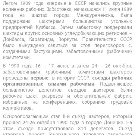
Летом 1989 года впервые в СССР начались крупные
волнения рабочих. Забастовка, начавшаяся 11 июля 1989
года на шахтах города Междуреченска, была
поддержана шахтерами большинства угольных
предприятий Кузбасса. Затем забастовку поддержали
шахтеры других основных угледобывающих регионов –
Донбасса, Караганды, Воркуты. Правительство СССР
было вынуждено садиться за стол переговоров с,
созданными бастующими, забастовочными (рабочими)
комитетами.
В 1990 году, 16 – 17 июня, а затем 24 – 26 октября,
забастовочными (рабочими) комитетами шахтеров
проведены
первые
, в истории СССР,
съезды рабочих
организованные самими рабочими
. Подавляющее
большинство делегатов съездов шахтеров были
рабочие шахт, разрезов и обогатительных фабрик,
избранные на конференциях, собраниях трудовых
коллективов.
Основополагающим стал II-й съезд шахтеров, который
прошел 24-26 октября 1990 года в городе Донецке. На
этом съезде присутствовало 814 делегатов. Съезд
утвердил проект Генерального типового тарифного