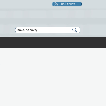
RSS лента
и