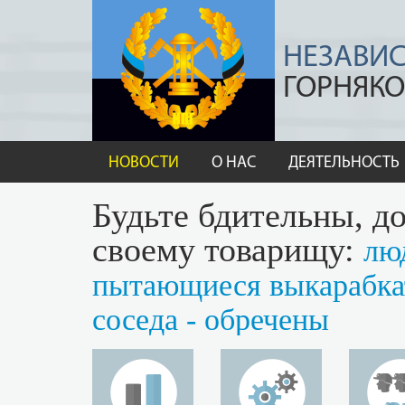
НЕЗАВИ
ГОРНЯКО
НОВОСТИ
О НАС
ДЕЯТЕЛЬНОСТЬ
Будьте бдительны, до
своему товарищу:
лю
пытающиеся выкарабкат
соседа - обречены