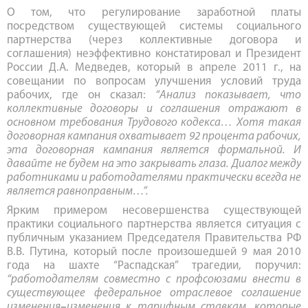
О том, что регулирование заработной платы
посредством существующей системы социального
партнерства (через коллективные договора и
соглашения) неэффективно констатировал и Президент
России Д.А. Медведев, который в апреле 2011 г., на
совещании по вопросам улучшения условий труда
рабочих, где он сказал:
“
Анализ показывает, что
коллективные договоры и соглашения отражают в
основном требования Трудового кодекса… Хотя такая
договорная кампания охватывает 92 процента рабочих,
эта договорная кампания является формальной. И
давайте не будем на это закрывать глаза. Диалог между
работниками и работодателями практически всегда не
является равноправным…”.
Ярким примером несовершенства существующей
практики социального партнерства является ситуация с
публичным указанием Председателя Правительства РФ
В.В. Путина, который после произошедшей 9 мая 2010
года на шахте “Распадская” трагедии, поручил:
“работодателям совместно с профсоюзами внести в
существующее федеральное отраслевое соглашение
изменения
–
изменения к тарифным ставкам, которые