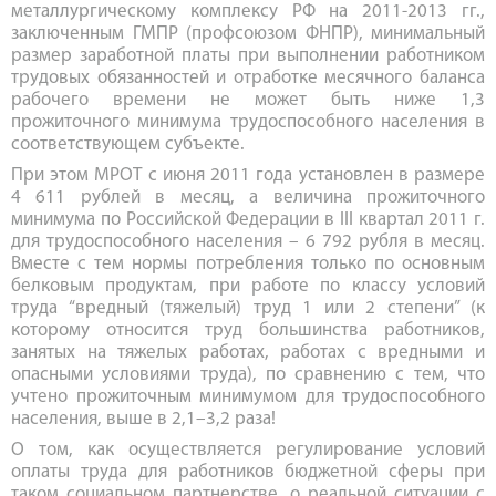
металлургическому комплексу РФ на 2011-2013 гг.,
заключенным ГМПР (профсоюзом ФНПР), минимальный
размер заработной платы при выполнении работником
трудовых обязанностей и отработке месячного баланса
рабочего времени не может быть ниже 1,3
прожиточного минимума трудоспособного населения в
соответствующем субъекте.
При этом МРОТ с июня 2011 года установлен в размере
4 611 рублей в месяц, а величина прожиточного
минимума по Российской Федерации в III квартал 2011 г.
для трудоспособного населения – 6 792 рубля в месяц.
Вместе с тем нормы потребления только по основным
белковым продуктам, при работе по классу условий
труда “вредный (тяжелый) труд 1 или 2 степени” (к
которому относится труд большинства работников,
занятых на тяжелых работах, работах с вредными и
опасными условиями труда), по сравнению с тем, что
учтено прожиточным минимумом для трудоспособного
населения, выше в 2,1–3,2 раза!
О том, как осуществляется регулирование условий
оплаты труда для работников бюджетной сферы при
таком социальном партнерстве, о реальной ситуации с