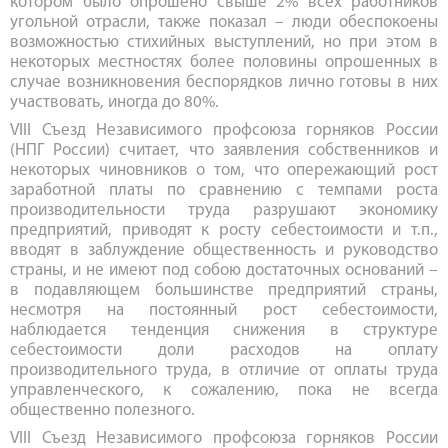
котором было опрошено свыше 2% всех работников
угольной отрасли, также показал – люди обеспокоены
возможностью стихийных выступлений, но при этом в
некоторых местностях более половины опрошенных в
случае возникновения беспорядков лично готовы в них
участвовать, иногда до 80%.
VIII Съезд Независимого профсоюза горняков России
(НПГ России) считает, что заявления собственников и
некоторых чиновников о том, что опережающий рост
заработной платы по сравнению с темпами роста
производительности труда разрушают экономику
предприятий, приводят к росту себестоимости и т.п.,
вводят в заблуждение общественность и руководство
страны, и не имеют под собою достаточных оснований –
в подавляющем большинстве предприятий страны,
несмотря на постоянный рост себестоимости,
наблюдается тенденция снижения в структуре
себестоимости доли расходов на оплату
производительного труда, в отличие от оплаты труда
управленческого, к сожалению, пока не всегда
общественно полезного.
VIII Съезд Независимого профсоюза горняков России